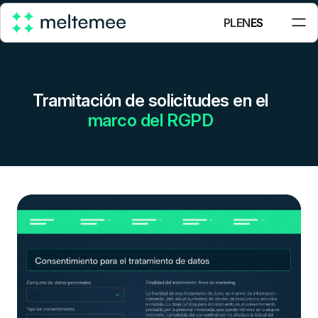
PL
EN
ES
Tramitación de solicitudes en el
marco del RGPD