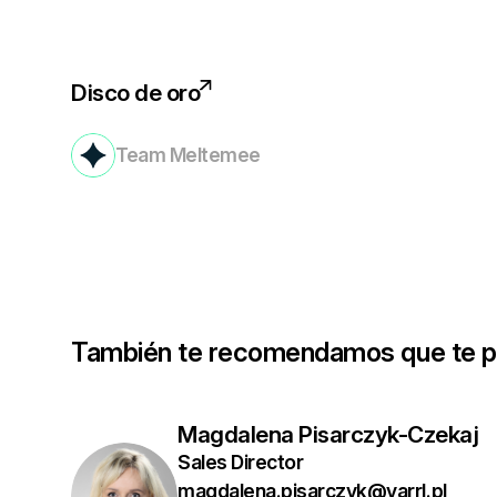
Disco de oro
Team Meltemee
También te recomendamos que te po
Magdalena Pisarczyk-Czekaj
Sales Director
magdalena.pisarczyk@yarrl.pl