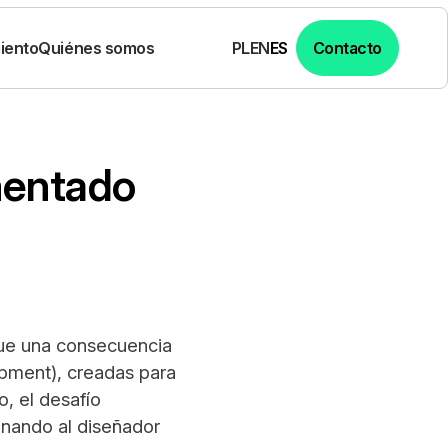
iento
Quiénes somos
Contacto
PL
EN
ES
mentado
 fue una consecuencia
opment), creadas para
o, el desafío
ionando al diseñador