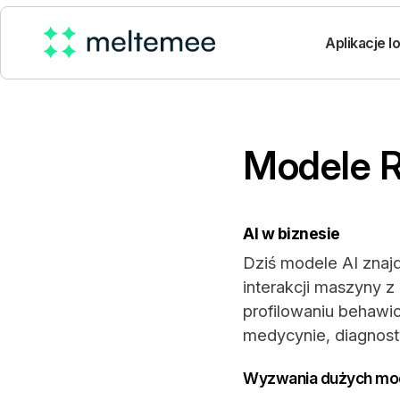
Aplikacje 
Modele R
AI w biznesie
Dziś modele AI znaj
interakcji maszyny z
profilowaniu behawio
medycynie, diagnost
Wyzwania dużych mod