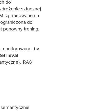
ch do
wdrożenie sztucznej
LLM są trenowane na
i ograniczona do
st ponowny trening.
ć monitorowane, by
Retrieval
antyczne). RAG
o semantycznie