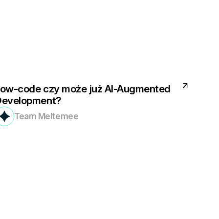
ow-code czy może już AI-Augmented
Development?
Team Meltemee