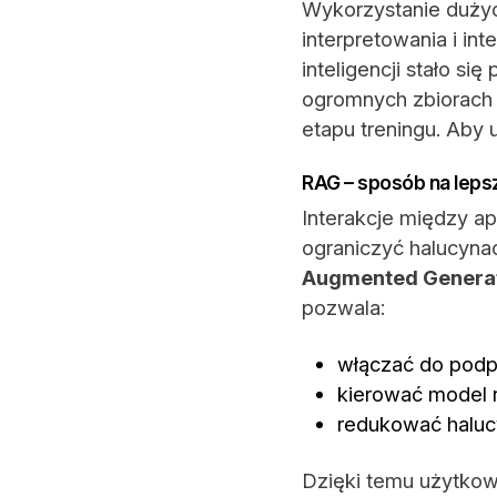
Wykorzystanie dużyc
interpretowania i i
inteligencji stało s
ogromnych zbiorach d
etapu treningu. Aby
RAG – sposób na lepsz
Interakcje między a
ograniczyć halucyna
Augmented Genera
pozwala:
włączać do podp
kierować model 
redukować halucy
Dzięki temu użytkow