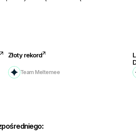
Złoty rekord
L
Team Meltemee
zpośredniego: