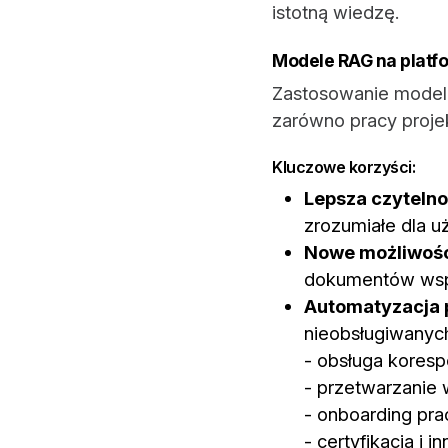
istotną wiedzę.
Modele RAG na platf
Zastosowanie model
zarówno pracy proje
Kluczowe korzyści:
Lepsza czyteln
zrozumiałe dla u
Nowe możliwości
dokumentów wspi
Automatyzacja
nieobsługiwanych
- obsługa korespo
- przetwarzanie 
- onboarding pr
- certyfikacja i