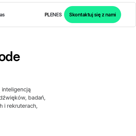
as
Skontaktuj się z nami
PL
EN
ES
code
inteligencją
, dźwięków, badań,
 i rekruterach,