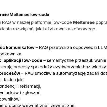
ormie Meltemee low-code
i RAG w naszej platformie low-code
Meltemee
popra
ktanta rozwiązań, jak i użytkownika końcowego.
ość komunikatów
– RAG przetwarza odpowiedzi LLM, 
żytkownika.
 aplikacji low-code
– semantyczne przeszukiwanie i
erają procesy sprzedaży czy tworzenie baz wiedzy
 procesów
– RAG umożliwia automatyzację zadań do
, takich jak:
ndencji i reklamacji,
wniosków i zgłoszeń,
acowników,
 inne procesy wewnętrzne i zewnętrzne.