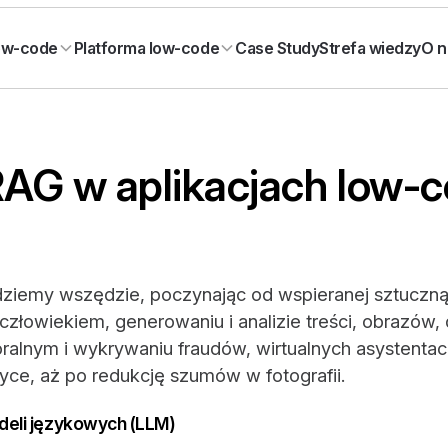
Case Study
Strefa wiedzy
O n
low-code
Platforma low-code
AG w aplikacjach low-
dziemy wszędzie, poczynając od wspieranej sztuczną 
 człowiekiem, generowaniu i analizie treści, obrazów
ralnym i wykrywaniu fraudów, wirtualnych asystentach
yce, aż po redukcję szumów w fotografii.
eli językowych (LLM)