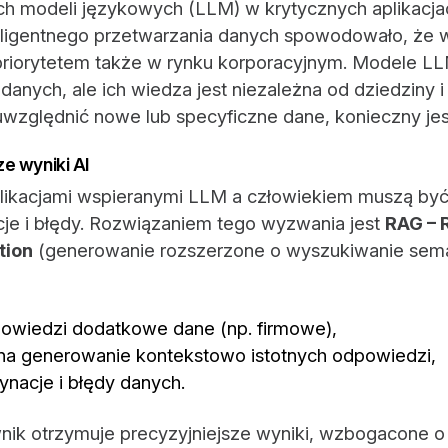
h modeli językowych (LLM) w krytycznych aplikacja
nteligentnego przetwarzania danych spowodowało, że 
ię priorytetem także w rynku korporacyjnym. Modele 
anych, ale ich wiedza jest niezależna od dziedziny 
 uwzględnić nowe lub specyficzne dane, konieczny je
e wyniki AI
plikacjami wspieranymi LLM a człowiekiem muszą by
cje i błędy. Rozwiązaniem tego wyzwania jest
RAG – 
tion
(generowanie rozszerzone o wyszukiwanie sem
owiedzi dodatkowe dane (np. firmowe),
na generowanie kontekstowo istotnych odpowiedzi,
nacje i błędy danych.
nik otrzymuje precyzyjniejsze wyniki, wzbogacone 